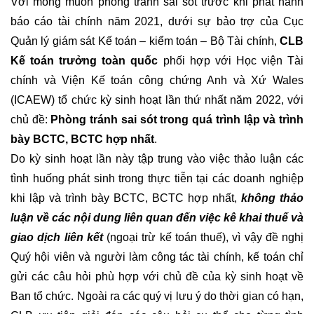
Với mong muốn phòng tránh sai sót trước khi phát hành
báo cáo tài chính năm 2021, dưới sự bảo trợ của Cục
Quản lý giám sát Kế toán – kiểm toán – Bộ Tài chính,
CLB
Kế toán trưởng toàn quốc
phối hợp với Học viện Tài
chính và Viện Kế toán công chứng Anh và Xứ Wales
(ICAEW) tổ chức kỳ sinh hoạt lần thứ nhất năm 2022, với
chủ đề:
Phòng tránh sai sót trong quá trình lập và trình
bày BCTC, BCTC hợp nhất
.
Do kỳ sinh hoạt lần này tập trung vào việc thảo luận các
tình huống phát sinh trong thực tiễn tại các doanh nghiệp
khi lập và trình bày BCTC, BCTC hợp nhất,
không thảo
luận về các nội dung liên quan đến việc kê khai thuế và
giao dịch liên kết
(ngoại trừ kế toán thuế), vì vậy đề nghị
Quý hội viên và người làm công tác tài chính, kế toán chỉ
gửi các câu hỏi phù hợp với chủ đề của kỳ sinh hoạt về
Ban tổ chức. Ngoài ra các quý vị lưu ý do thời gian có hạn,