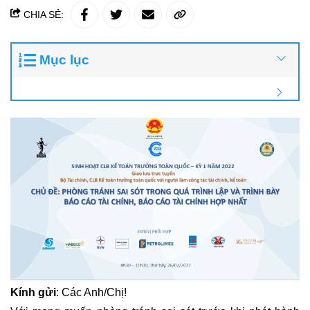
CHIA SẺ:
Mục lục
Kính gửi
: Các Anh/Chị!