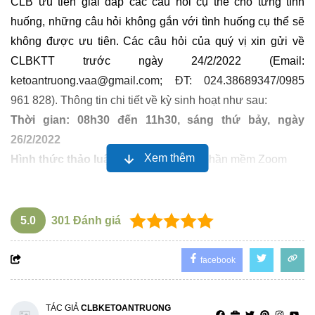
CLB ưu tiên giải đáp các câu hỏi cụ thể cho từng tình
huống, những câu hỏi không gắn với tình huống cụ thể sẽ
không được ưu tiên. Các câu hỏi của quý vị xin gửi về
CLBKTT trước ngày 24/2/2022 (Email:
ketoantruong.vaa@gmail.com; ĐT: 024.38689347/0985
961 828). Thông tin chi tiết về kỳ sinh hoạt như sau:
Thời gian: 08h30 đến 11h30, sáng thứ bảy, ngày
26/2/2022
Xem thêm
Hình thức thảo luận trực tuyến
: qua phần mềm Zoom
Lệ phí tham dự
:
Miễn phí đối với hội viên CLB Kế toán trưởng toàn quốc
300.000đ/người đối với người tham dự chưa là hội viên
5.0
301
Đánh giá
(TK chuyển tiền:
Câu lạc bộ Kế toán trưởng toàn quốc; TK:
1460201023402, Ngân hàng Nông nghiệp và phát triển
facebook
nông thôn Việt Nam, Chi nhánh Nam Hà Nội
)
DIỄN GIẢ TRÌNH BÀY:
TÁC GIẢ
CLBKETOANTRUONG
Ông Trịnh Đức Vinh
- Chủ nhiệm CLB KTT toàn quốc;