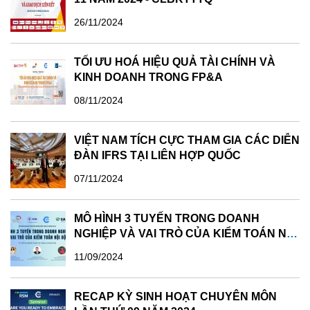
vào link sau:
26/11/2024
https://docs.google.com/forms/d/1gP7q6To5T_DkeC6X4S
Ban Tổ chức sẽ gửi link zoom và hướng dẫn tham dự
TỐI ƯU HOÁ HIỆU QUẢ TÀI CHÍNH VÀ
trước 01 ngày diễn ra Hội thảo trực tuyến.
KINH DOANH TRONG FP&A
Kính mời anh/chị hội viên CLB Kế toán trưởng toàn quốc
08/11/2024
và những anh/chị làm công tác kế toán tham gia buổi hội
thảo.
VIỆT NAM TÍCH CỰC THAM GIA CÁC DIỄN
Trân trọng!
ĐÀN IFRS TẠI LIÊN HỢP QUỐC
Mọi thông tin chi tiết vui lòng liên hệ:
07/11/2024
Đại diện CLB Kế toán trưởng toàn quốc: Bà Đàm Thị Lệ
Dung
MÔ HÌNH 3 TUYẾN TRONG DOANH
(Email: ketoantruong.vaa@gmail.com; ĐT:
NGHIỆP VÀ VAI TRÒ CỦA KIỂM TOÁN NỘI
024.38689347/0985 961 828)
BỘ - KỲ SINH HOẠT CHUYÊN MÔN LẦN
11/09/2024
10 NĂM 2024
RECAP KỲ SINH HOẠT CHUYÊN MÔN