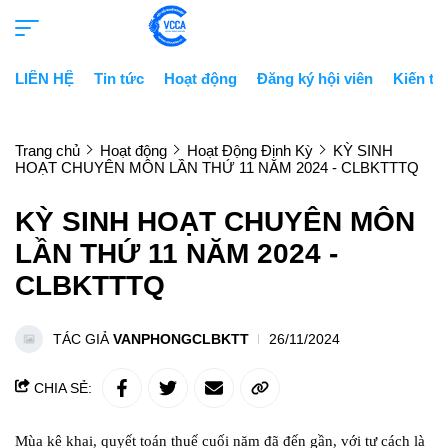
LIÊN HỆ
Tin tức
Hoạt động
Đăng ký hội viên
Kiến th
Trang chủ
Hoạt động
Hoạt Động Định Kỳ
KỲ SINH
HOẠT CHUYÊN MÔN LẦN THỨ 11 NĂM 2024 - CLBKTTTQ
KỲ SINH HOẠT CHUYÊN MÔN
LẦN THỨ 11 NĂM 2024 -
CLBKTTTQ
TÁC GIẢ
VANPHONGCLBKTT
26/11/2024
CHIA SẺ:
Mùa kê khai, quyết toán thuế cuối năm đã đến gần, với tư cách là 