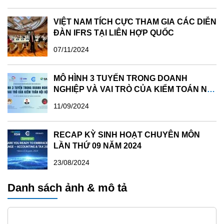
VIỆT NAM TÍCH CỰC THAM GIA CÁC DIỄN
ĐÀN IFRS TẠI LIÊN HỢP QUỐC
07/11/2024
MÔ HÌNH 3 TUYẾN TRONG DOANH
NGHIỆP VÀ VAI TRÒ CỦA KIỂM TOÁN NỘI
BỘ - KỲ SINH HOẠT CHUYÊN MÔN LẦN
11/09/2024
10 NĂM 2024
RECAP KỲ SINH HOẠT CHUYÊN MÔN
LẦN THỨ 09 NĂM 2024
23/08/2024
Danh sách ảnh & mô tả