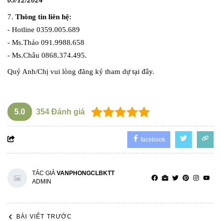
03/12/2024
7. 
Thông tin liên hệ:
- Hotline 0359.005.689
- Ms.Thảo 091.9988.658
- Ms.Châu 0868.374.495.
Quý Anh/Chị vui lòng đăng ký tham dự 
tại đây
.
5.0
354
Đánh giá
facebook
TÁC GIẢ
VANPHONGCLBKTT
ADMIN
BÀI VIẾT TRƯỚC