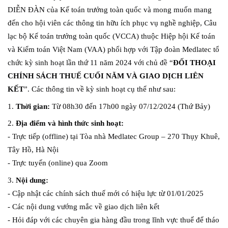
DIỄN ĐÀN của Kế toán trưởng toàn quốc và mong muốn mang 
đến cho hội viên các thông tin hữu ích phục vụ nghề nghiệp, Câu 
lạc bộ Kế toán trưởng toàn quốc (VCCA) thuộc Hiệp hội Kế toán 
và Kiểm toán Việt Nam (VAA) phối hợp với Tập đoàn Medlatec tổ 
chức kỳ sinh hoạt lần thứ 11 năm 2024 với chủ đề “
ĐỐI THOẠI 
CHÍNH SÁCH THUẾ CUỐI NĂM VÀ GIAO DỊCH LIÊN 
KẾT
”. Các thông tin về kỳ sinh hoạt cụ thể như sau:
1. 
Thời gian:
 Từ 08h30 đến 17h00 ngày 07/12/2024 (Thứ Bảy)
2. 
Địa điểm và hình thức sinh hoạt:
- Trực tiếp (offline) tại Tòa nhà Medlatec Group – 270 Thụy Khuê, 
Tây Hồ, Hà Nội
- Trực tuyến (online) qua Zoom
3. 
Nội dung:
- Cập nhật các chính sách thuế mới có hiệu lực từ 01/01/2025
- Các nội dung vướng mắc về giao dịch liên kết
- Hỏi đáp với các chuyên gia hàng đầu trong lĩnh vực thuế để tháo 