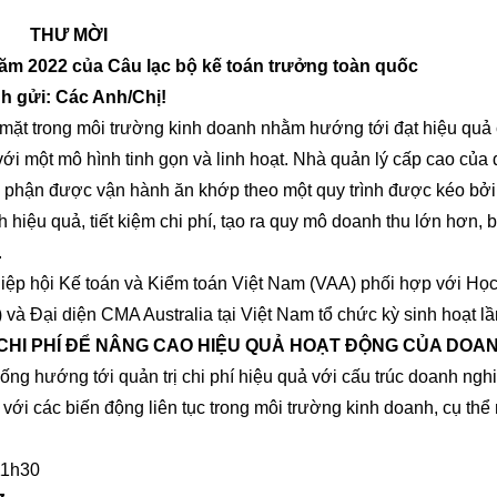
THƯ MỜI
năm 2022 của Câu lạc bộ kế toán trưởng toàn quốc
h gửi: Các Anh/Chị!
mặt trong môi trường kinh doanh nhằm hướng tới đạt hiệu quả 
ới một mô hình tinh gọn và linh hoạt. Nhà quản lý cấp cao của
bộ phận được vận hành ăn khớp theo một quy trình được kéo bở
hiệu quả, tiết kiệm chi phí, tạo ra quy mô doanh thu lớn hơn, b
.
ệp hội Kế toán và Kiểm toán Việt Nam (VAA) phối hợp với Học
và Đại diện CMA Australia tại Việt Nam tổ chức kỳ sinh hoạt lầ
 CHI PHÍ ĐỂ NÂNG CAO HIỆU QUẢ HOẠT ĐỘNG CỦA DOA
ng hướng tới quản trị chi phí hiệu quả với cấu trúc doanh nghi
với các biến động liên tục trong môi trường kinh doanh, cụ thể
11h30