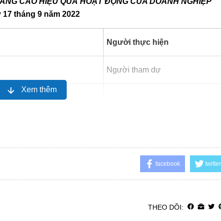
Ể NÂNG CAO HIỆU QUẢ HOẠT ĐỘNG CỦA DOANH NGHIỆP
y
17
tháng
9
năm 2022
Người thực hiện
Người tham dự
Xem thêm
Ông Trịnh Đức Vinh, CPAA, Ch
Câu lạc bộ, Phó Cục trưởng Cụ
lý giám sát Kế toán, kiểm toán –
chính
facebook
twitter
- Lãnh đạo Học viện tài chính
- Đại diện CMA Australia tại Việ
THEO DÕI: