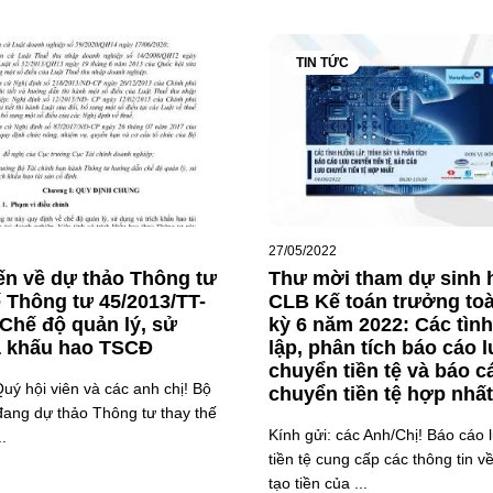
TIN TỨC
27/05/2022
iến về dự thảo Thông tư
Thư mời tham dự sinh 
ế Thông tư 45/2013/TT-
CLB Kế toán trưởng to
Chế độ quản lý, sử
kỳ 6 năm 2022: Các tìn
à khấu hao TSCĐ
lập, phân tích báo cáo 
chuyển tiền tệ và báo c
Quý hội viên và các anh chị! Bộ
chuyển tiền tệ hợp nhất
đang dự thảo Thông tư thay thế
Kính gửi: các Anh/Chị! Báo cáo
.
tiền tệ cung cấp các thông tin 
tạo tiền của ...