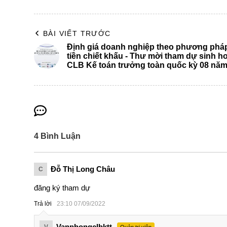
Các nội dung về quản trị chi
8h45-10h00
hoạt động tại doanh nghiệp
BÀI VIẾT TRƯỚC
Định giá doanh nghiệp theo phương phá
tiền chiết khấu - Thư mời tham dự sinh h
10h00-10h15
Giải lao
CLB Kế toán trưởng toàn quốc kỳ 08 năm
10h15-11h00
Kế toán quản trị chi phí tại 
4
Bình Luận
11h00-11h30
Thảo luận và trả lời câu hỏi
Đỗ Thị Long Châu
C
11h30
Kết thúc
đăng ký tham dự
Trả lời
23:10 07/09/2022
Vanphongclbktt
V
Quản trị viên