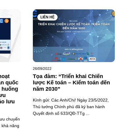
LIÊN HỆ
26/09/2022
hoạt
Tọa đàm: “Triển khai Chiến
àn quốc
lược Kế toán – Kiểm toán đến
h huống
năm 2030”
lưu
Kính gửi: Các Anh/Chị! Ngày 23/5/2022,
áo lưu
Thủ tướng Chính phủ đã ký ban hành
Quyết định số 633/QĐ-TTg ...
 lưu chuyển
về khả năng