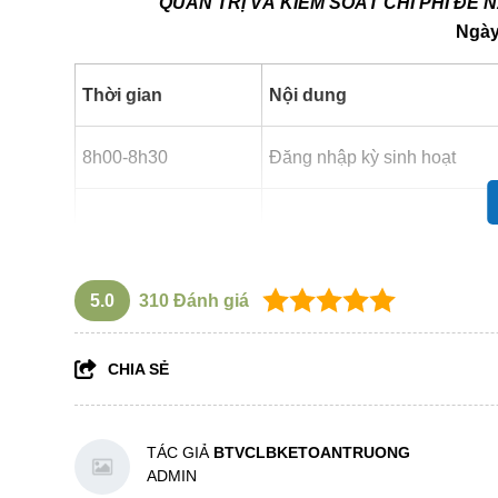
QUẢN TRỊ VÀ KIỂM SOÁT CHI PHÍ Đ
Ngà
Thời gian
Nội dung
8h00-8h30
Đăng nhập kỳ sinh hoạt
8h30-8h40
Phát biểu khai mạc
5.0
310
Đánh giá
CHIA SẺ
8h40-8h45
Phát biểu chào mừng
TÁC GIẢ
BTVCLBKETOANTRUONG
ADMIN