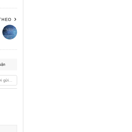
diện
 THEO
ó
uận
à người