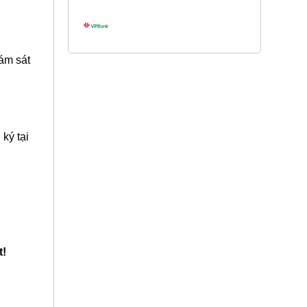
ám sát
ký tại
t!