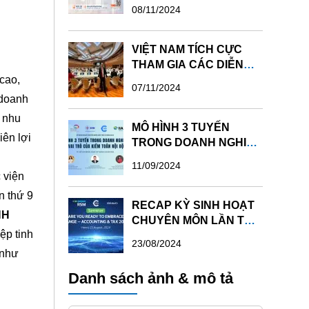
DOANH TRONG FP&A
08/11/2024
VIỆT NAM TÍCH CỰC
THAM GIA CÁC DIỄN
cao,
ĐÀN IFRS TẠI LIÊN HỢP
07/11/2024
QUỐC
 doanh
i nhu
MÔ HÌNH 3 TUYẾN
iên lợi
TRONG DOANH NGHIỆP
VÀ VAI TRÒ CỦA KIỂM
11/09/2024
TOÁN NỘI BỘ - KỲ SINH
 viện
HOẠT CHUYÊN MÔN
n thứ 9
LẦN 10 NĂM 2024
RECAP KỲ SINH HOẠT
NH
CHUYÊN MÔN LẦN THỨ
ệp tinh
09 NĂM 2024
23/08/2024
 như
Danh sách ảnh & mô tả