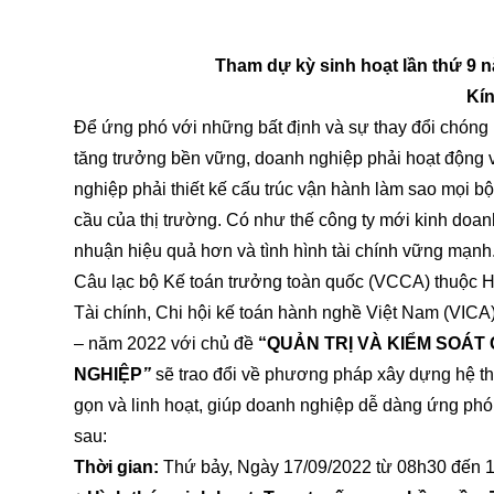
Tham dự kỳ sinh hoạt lần thứ 9 
Kín
Để ứng phó với những bất định và sự thay đổi chóng 
tăng trưởng bền vững, doanh nghiệp phải hoạt động v
nghiệp phải thiết kế cấu trúc vận hành làm sao mọi 
cầu của thị trường. Có như thế công ty mới kinh doanh 
nhuận hiệu quả hơn và tình hình tài chính vững mạnh
Câu lạc bộ Kế toán trưởng toàn quốc
(VCCA) thuộc Hi
Tài chính, Chi hội kế toán hành nghề Việt Nam (VICA) 
– năm 2022 với chủ đề
“QUẢN TRỊ VÀ KIỂM SOÁT
NGHIỆP
”
sẽ trao đổi về phương pháp xây dựng hệ thố
gọn và linh hoạt, giúp doanh nghiệp dễ dàng ứng phó 
sau:
Thời gian:
Thứ bảy,
Ngày 17/09/2022 từ 08h30 đến 