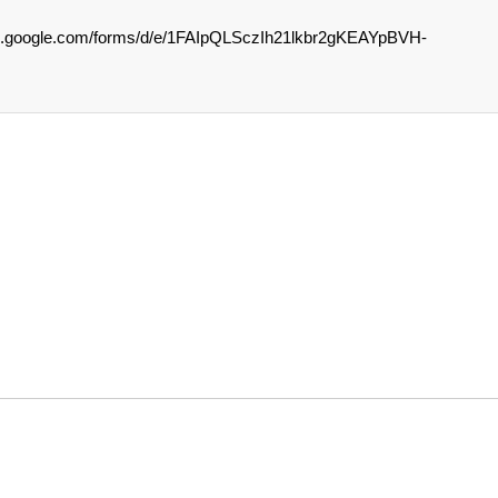
ocs.google.com/forms/d/e/1FAIpQLSczIh21lkbr2gKEAYpBVH-