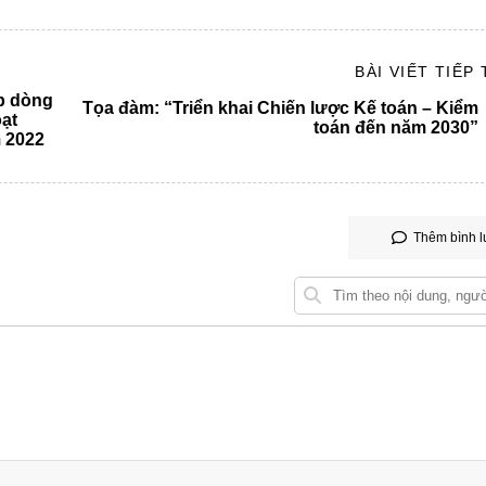
 phí để nâng cao hiệu quả
Ông Phan Lê Thành Long - Đại 
CMA Australia tại Việt Nam
BÀI VIẾT TIẾP
p dòng
Tọa đàm: “Triển khai Chiến lược Kế toán – Kiểm
oạt
toán đến năm 2030”
 2022
Tiến Sĩ Nguyễn Minh Thành
-
Ph
doanh nghiệp
trưởng bộ môn KTQT, HVTC
Thêm bình l
Chủ nhiệm CLB, các diễn giả, v
 của người tham dự
tham dự
Chủ nhiệm CLB