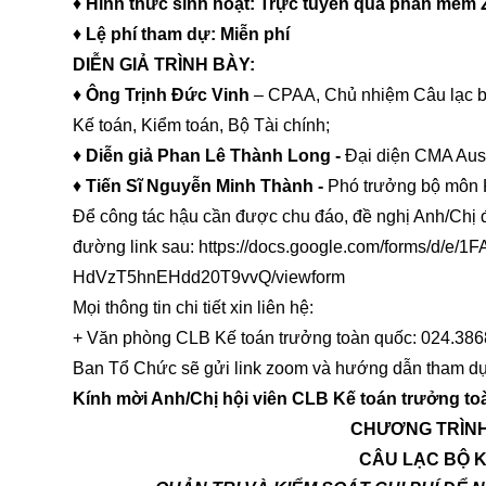
♦
Hình thức sinh hoạt: Trực tuyến qua phần mềm
♦
Lệ phí tham dự: Miễn phí
DIỄN GIẢ TRÌNH BÀY:
♦
Ông Trịnh Đức Vinh
– CPAA, Chủ nhiệm Câu lạc bộ
Kế toán, Kiểm toán, Bộ Tài chính;
♦
Diễn giả Phan Lê Thành Long -
Đại diện CMA Austr
♦
Tiến
Sĩ Nguyễn Minh Thành
-
Phó trưởng bộ môn
Để công tác hậu cần được chu đáo, đề nghị Anh/Chị 
đường link sau:
https://docs.google.com/forms/d/
HdVzT5hnEHdd20T9vvQ/viewform
Mọi thông tin chi tiết xin liên hệ:
+ Văn phòng CLB Kế toán trưởng toàn quốc: 024.38
Ban Tổ Chức sẽ gửi link zoom và hướng dẫn tham dự t
Kính mời Anh/Chị hội viên CLB Kế toán trưởng to
CHƯƠNG TRÌNH
CÂU LẠC BỘ 