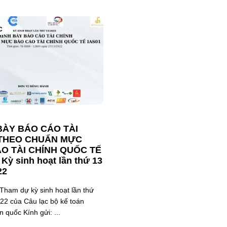
C
BÀY BÁO CÁO TÀI
 THEO CHUẨN MỰC
O TÀI CHÍNH QUỐC TẾ
 Kỳ sinh hoạt lần thứ 13
22
ham dự kỳ sinh hoạt lần thứ
22 của Câu lạc bộ kế toán
n quốc Kính gửi: ...