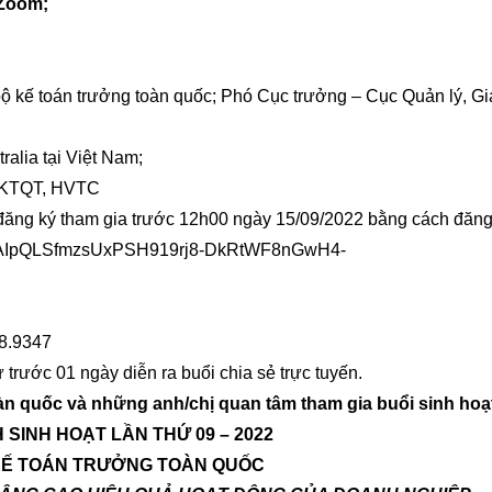
 Zoom;
 kế toán trưởng toàn quốc; Phó Cục trưởng – Cục Quản lý, Gi
alia tại Việt Nam;
 KTQT, HVTC
đăng ký tham gia trước 12h00 ngày 15/09/2022 bằng cách đăng 
e/1FAIpQLSfmzsUxPSH919rj8-DkRtWF8nGwH4-
68.9347
rước 01 ngày diễn ra buổi chia sẻ trực tuyến.
àn quốc và những anh/chị quan tâm tham gia buổi sinh hoạ
 SINH HOẠT LẦN THỨ
09
– 2022
KẾ TOÁN TRƯỞNG TOÀN QUỐC