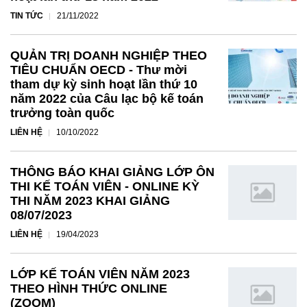
TIN TỨC
21/11/2022
QUẢN TRỊ DOANH NGHIỆP THEO
TIÊU CHUẨN OECD - Thư mời
tham dự kỳ sinh hoạt lần thứ 10
năm 2022 của Câu lạc bộ kế toán
trưởng toàn quốc
LIÊN HỆ
10/10/2022
THÔNG BÁO KHAI GIẢNG LỚP ÔN
THI KẾ TOÁN VIÊN - ONLINE KỲ
THI NĂM 2023 KHAI GIẢNG
08/07/2023
LIÊN HỆ
19/04/2023
LỚP KẾ TOÁN VIÊN NĂM 2023
THEO HÌNH THỨC ONLINE
(ZOOM)