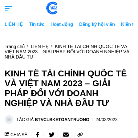
LIÊN HỆ
Tin tức
Hoạt động
Đăng ký hội viên
Kiến th
Trang chủ
LIÊN HỆ
KINH TẾ TÀI CHÍNH QUỐC TẾ VÀ
VIỆT NAM 2023 – GIẢI PHÁP ĐỐI VỚI DOANH NGHIỆP VÀ
NHÀ ĐẦU TƯ
KINH TẾ TÀI CHÍNH QUỐC TẾ
VÀ VIỆT NAM 2023 – GIẢI
PHÁP ĐỐI VỚI DOANH
NGHIỆP VÀ NHÀ ĐẦU TƯ
TÁC GIẢ
BTVCLBKETOANTRUONG
24/03/2023
CHIA SẺ: