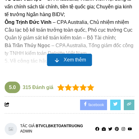
vấn chính sách tài chính, tiền tệ quốc gia; Chuyên gia kinh
tế trưởng Ngân hàng BIDV;
Ông Trịnh Đức Vinh
– CPA Australia, Chủ nhiệm nhiệm
Câu lạc bộ kế toán trưởng toàn quốc, Phó cục trưởng Cục
Quản lý giám sát kế toán kiểm toán – Bộ Tài chính;
Bà Trần Thúy Ngọc
– CPA Australia, Tổng giám đốc công
ty TNHH kiểm toán Deloitte Việt Nam.
Xem thêm
Về công tác hậu cần:
Về kinh phí
- Miễn phí tham dự; Hội viên chỉ phải
đóng góp
các chi phí
khác là
1.200.000đ/người
(gồm áo đồng phục của CLB,
5.0
315
Đánh giá
GALA DINNER tối 14/4, tiệc trưa ngày 15/4, tài liệu và một
số chi phí khác).
facebook
- Người tham dự chuyển khoản cho Câu lạc bộ trước, sau
đó điền form đăng ký được đính kèm ở mục b) của thư mời
TÁC GIẢ
BTVCLBKETOANTRUONG
này và đính kèm UNC/hóa đơn chuyển khoản trong form
ADMIN
đăng ký.