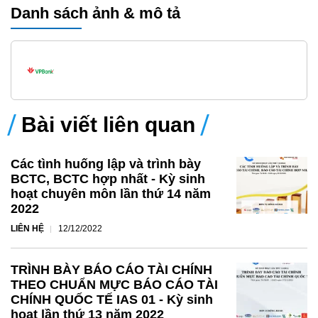
Danh sách ảnh & mô tả
Ban Chủ nhiệm Câu lạc bộ trân trọng kính mời Anh/Chị
hội viên tham gia đẩy đủ để buổi sinh
hoạt
thành công.
Bài viết liên quan
Các tình huống lập và trình bày
BCTC, BCTC hợp nhất - Kỳ sinh
hoạt chuyên môn lần thứ 14 năm
2022
LIÊN HỆ
12/12/2022
TRÌNH BÀY BÁO CÁO TÀI CHÍNH
THEO CHUẨN MỰC BÁO CÁO TÀI
CHÍNH QUỐC TẾ IAS 01 - Kỳ sinh
hoạt lần thứ 13 năm 2022